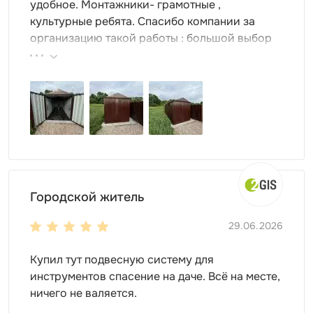
удобное. Монтажники- грамотные ,
Цена модели зависит от выбранного настила пола.
культурные ребята. Спасибо компании за
организацию такой работы : большой выбор
продукции, реальные цены.
Городской житель
29.06.2026
Купил тут подвесную систему для
инструментов спасение на даче. Всё на месте,
ничего не валяется.