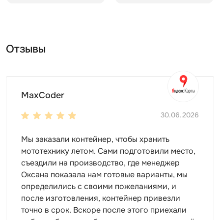
оборудование;
инструменты;
хозяйственный инвентарь;
старые вещи;
Отзывы
предметы для спорта и отдыха.
Внутри и снаружи
Чтобы организовать хранение еще удобнее, можно
MaxCoder
дополнительно заказать системы хранения. Они
представлены в линейке SKOGGY. Можно установить:
30.06.2026
полки;
Мы заказали контейнер, чтобы хранить
стеллажи;
мототехнику летом. Сами подготовили место,
шкафы;
съездили на производство, где менеджер
боксы для хранения;
Оксана показала нам готовые варианты, мы
инструментальные панели.
определились с своими пожеланиями, и
после изготовления, контейнер привезли
Дизайн
точно в срок. Вскоре после этого приехали
каждый заказчик выбирает оформление