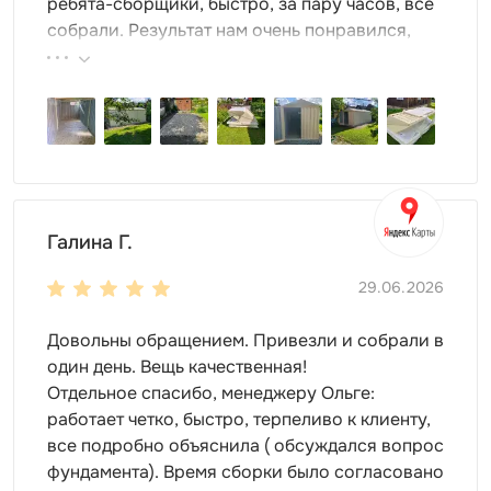
ребята-сборщики, быстро, за пару часов, всё
самостоятельно. Блок-контейнер будет таким,
собрали. Результат нам очень понравился,
каким вы захотите!
поэтому всем советуем эту фирму.
сооружение можно оформить в любом цвете. В
широкой палитре RAL обязательно найдется
нужный оттенок. Можно использовать два и более
цветов;
закажите для контейнера нанесение граффити,
надписей и водяных знаков.
Особенности
Галина Г.
блок-контейнер компактный, но при этом
29.06.2026
вместительный. Габариты контейнера подойдут
для любого участка.
Довольны обращением. Привезли и собрали в
плоская крыша контейнера отличается
один день. Вещь качественная!
надежностью;
Отдельное спасибо, менеджеру Ольге:
окна обеспечивают вентиляцию и дневной свет;
работает четко, быстро, терпеливо к клиенту,
настил пола выбирается заказчиком: OSB или
все подробно объяснила ( обсуждался вопрос
металл.
фундамента). Время сборки было согласовано