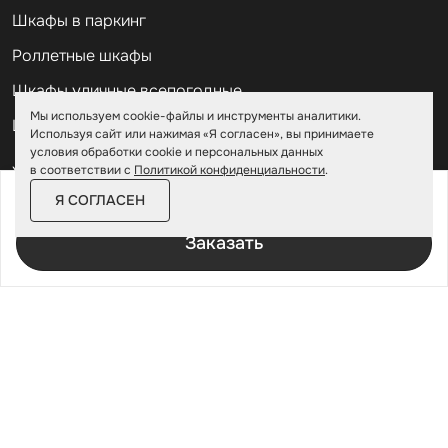
Шкафы в паркинг
Роллетные шкафы
Шкафы уличные всепогодные
Мы используем cookie-файлы и инструменты аналитики.
Шкафы садовые
Используя сайт или нажимая «Я согласен», вы принимаете
условия обработки cookie и персональных данных
в соответствии с
Политикой конфиденциальности
.
Хозблоки для дачи
от
319 900 ₽
367 900 ₽
Я СОГЛАСЕН
Хозблоки металлические
Заказать
Хозблоки с дровником
Хозблоки 3 на 3
Хозблоки 2 на 2
Хозблоки из профлиста
Хозблоки модульные
Дровницы уличные