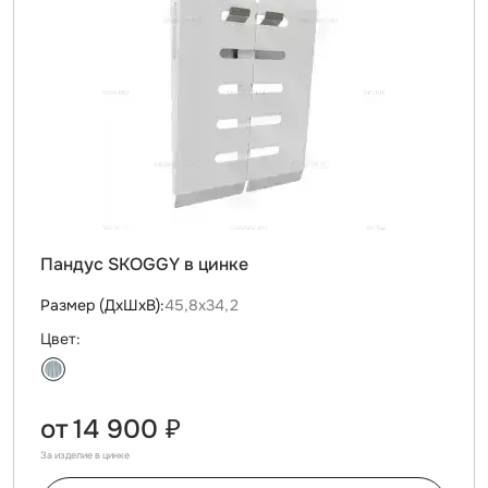
Пандус SKOGGY в цинке
Размер (ДxШxВ):
45,8х34,2
Цвет:
от
14 900 ₽
За изделие в цинке