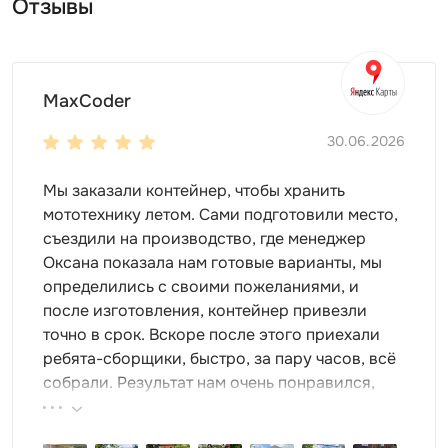
Отзывы
Благодаря рольставням попасть внутрь хозблока
можно с минимальными усилиями, в отличие от
распашных ворот такая система не занимает много
места на участке. К преимуществам такой входной
MaxCoder
группы относится и высокий уровень
взломостойкости. Рольставни не требуют сложного
30.06.2026
ухода, отличаются длительным сроком службы.
Мы заказали контейнер, чтобы хранить
Ориентироваться внутри помещения помогает
мототехнику летом. Сами подготовили место,
дневной свет, проникающий через расположенное в
съездили на производство, где менеджер
верхней части хозблока окно. Искусственное
Оксана показала нам готовые варианты, мы
освещение может быть организовано при помощи
определились с своими пожеланиями, и
прожектора на солнечных панелях, для его установки
после изготовления, контейнер привезли
предусмотрены штатные крепления.
точно в срок. Вскоре после этого приехали
ребята-сборщики, быстро, за пару часов, всё
Дополнительное оснащение хозблока
собрали. Результат нам очень понравился,
Премиум с односкатной крышей
поэтому всем советуем эту фирму.
Хозблок Премиум с плоской крышей SKOGGY может