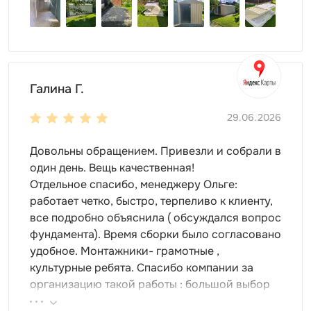
быть использован в качестве склада, мастерской или
подсобного помещения.
Для базовой и дополнительной комплектации
используются комплектующие от ведущих
Галина Г.
производителей. Изделия отличаются высокой
износоустойчивостью, они адаптированы к
29.06.2026
российским условиям эксплуатации.
Довольны обращением. Привезли и собрали в
Оформление хозблока Премиум с
один день. Вещь качественная!
плоской крышей СКОГГИ
Отдельное спасибо, менеджеру Ольге:
работает четко, быстро, терпеливо к клиенту,
Клиенты могут заказать премиальный блок-контейнер
все подробно объяснила ( обсуждался вопрос
любого оттенка по каталогу RAL, но сейчас среди
фундамента). Время сборки было согласовано
заказчиков пользуется популярностью эко-стиль.
удобное. Монтажники- грамотные ,
Специально для них предлагаем услугу фактурного
культурные ребята. Спасибо компании за
окрашивания под дерево, благодаря которому стены
организацию такой работы : большой выбор
помещения будут выглядеть так, будто они сделаны из
продукции, реальные цены.