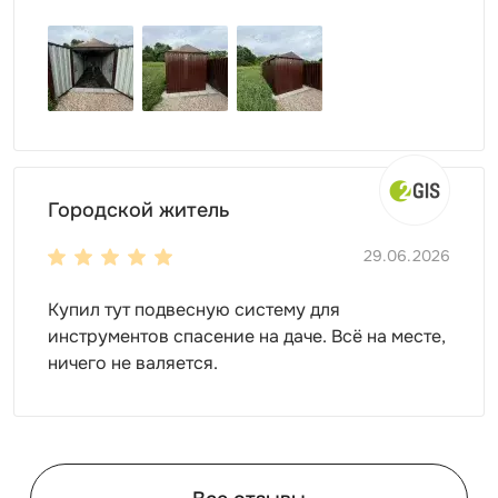
бруса (на окрашенной поверхности отчетливо видна
структура годовых колец, мельчайшие дефекты
натуральной древесины). Клиентам доступно
фактурное окрашивание под темный и светлый дуб,
другие породы древесины.
Коммерческим структурам предлагаем полное или
частичное брендирование премиального модуля. В
рамках этой услуги на поверхность стен наносится
Городской житель
текстовое или графическое изображение любой
29.06.2026
сложности. Благодаря такой опции привлекаются
новые клиенты, повышается узнаваемость торгового
Купил тут подвесную систему для
знака. Адаптируем хозблок под ваши цели, для этого
инструментов спасение на даче. Всё на месте,
просто свяжитесь с нами, все остальное возьмем на
ничего не валяется.
себя.
Преимущества хозблока Премиум с
односкатной крышей SKOGGY