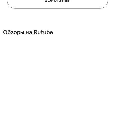
Все отзывы
Хозблок Премиум с рольставнями и плоской крышей
SKOGGY имеет следующие преимущества:
Кровля способна выдержать нагрузку до 250 кг/
кв.м, а пол до 500 кг\кв.м.
Конструкция удобно перевозится, как в
Обзоры на Rutube
собранном, так и разобранном виде.
Сборно-разборная конструкция позволяет
собирать и разбирать изделие неограниченное
количество раз.
Не нуждается в получении разрешения от
властей на установку.
Хозблок способен перенести любые климатические
условия, поэтому широко используется как на юге,
так и севере страны.