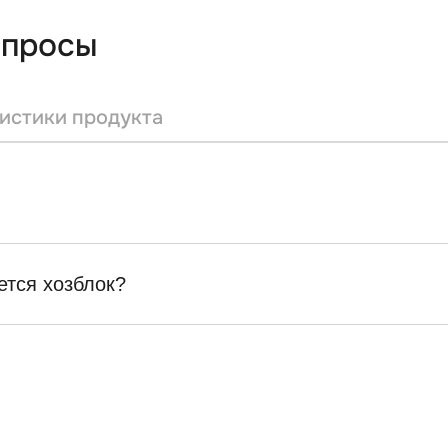
опросы
истики продукта
ется хозблок?