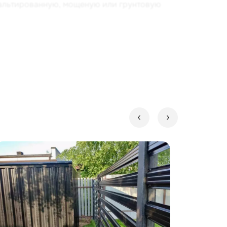
фальтированную, мощеную или грунтовую
оэтому может не беспокоиться о коррозии
 лет, но при правильном уходе могут
х гостей. От злоумышленников
ным замком.
ем технологических отверстий по
 пола служит плита ОСБ, на которую можно
пола позволяет выдерживать нагрузку до
рудование.
ую крышу, которая с легкостью
обствуют беспрепятственному въезду