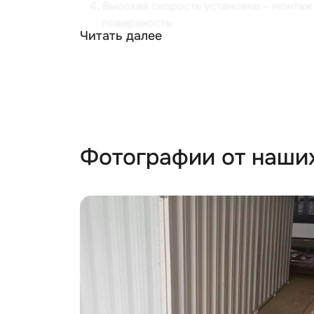
Высокая скорость установки – монта
поверхность.
Читать далее
Заказчик получает готовое к использова
стальных профилей или профлистов. В сре
выполнять свои функции и дольше.
Собственник металлического бокса может 
конструкция защищена двумя створками д
Фотографии от наши
От проникновения грызунов и насекомых 
периметру у пола, грызуны и насекомые пр
застелить линолеум, ламинат или доску, т
500 кг/м.кв - внутри можно спокойно хран
Представленный хозблок SKOGGY с увелич
переносит нагрузку в 250 кг/м.кв. Входн
технику.