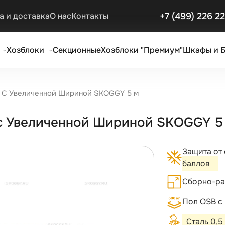
+7 (499) 226 2
а и доставка
О нас
Контакты
Хозблоки
Секционные
Хозблоки "Премиум"
Шкафы и 
я С Увеличенной Шириной SKOGGY 5 м
 с Увеличенной Шириной SKOGGY 5
Защита от
баллов
Сборно-ра
Пол OSB с
Сталь 0,5