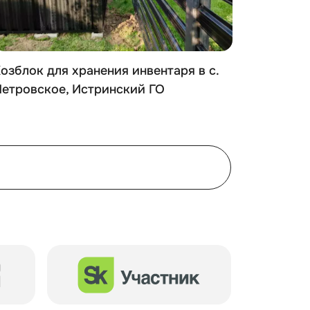
озблок для хранения инвентаря в с.
Гараж д
етровское, Истринский ГО
Владими