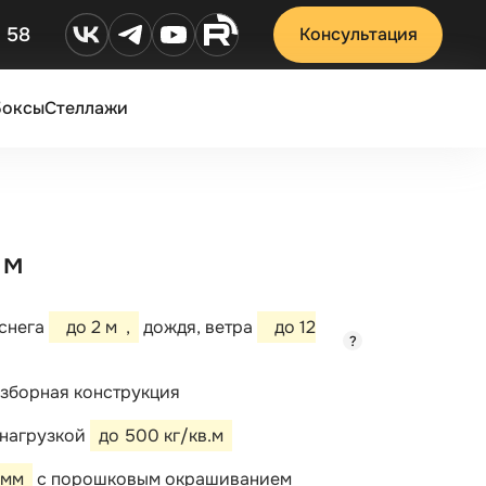
2 58
Консультация
Боксы
Стеллажи
 м
 снега
до 2 м
,
дождя, ветра
до 12
?
зборная конструкция
 нагрузкой
до 500 кг/кв.м
 мм
с порошковым окрашиванием