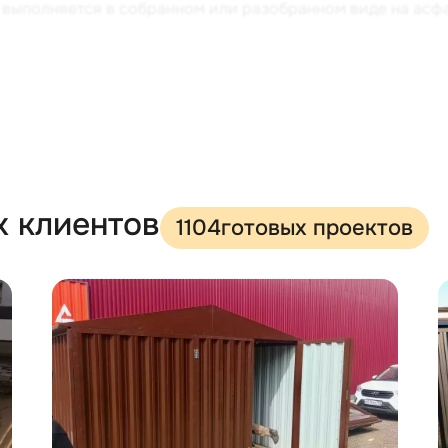
ж выполняется в собранном или разобранном виде на ас
нию изделие с оцинкованным и порошковым покрытием, п
днем хозблоки от производителя SKOGGY служат около 25
не беспокоиться, что застанет внутри бокса непрошенны
верей из оцинкованной 0,5-миллиметровой стали и врез
х клиентов
1104
готовых проектов
внутреннее пространство защищено особым расположени
осто не имеют к ним доступа. В качестве основания для
акже ее можно просто покрасить в любой цвет. Усиление 
ить мототехнику, прицеп, лодку или другое тяжелое обо
енной шириной имеет практичную и эстетичную двускатн
ая группа расположена с торца - распашные ворота спос