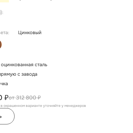
):
ета:
Цинковый
 оцинкованная сталь
прямую с завода
очка
0 ₽
312 800 ₽
, в окрашенном варианте уточняйте у менеджеров
ь