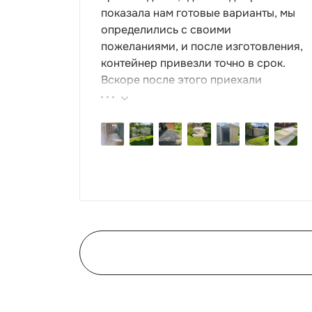
показала нам готовые варианты, мы
определились с своими
пожеланиями, и после изготовления,
контейнер привезли точно в срок.
Вскоре после этого приехали
ребята-сборщики, быстро, за пару
часов, всё собрали. Результат нам
очень понравился, поэтому всем
советуем эту фирму.