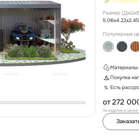
Размер (ДxШxВ
5.06х4.22х2.45
Популярные цв
Материалы:
Покупка на
Есть расср
от
272 00
За изделие в цинке
Заказат