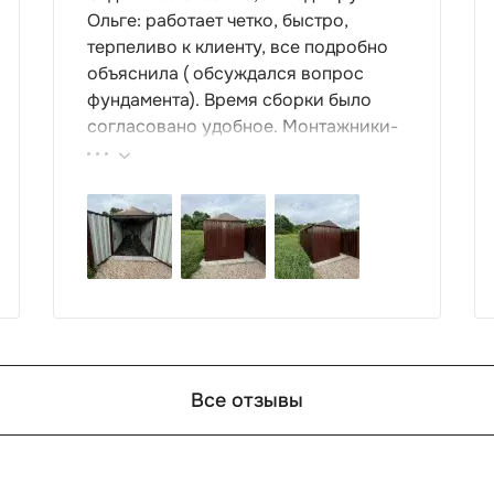
Ольге: работает четко, быстро,
терпеливо к клиенту, все подробно
объяснила ( обсуждался вопрос
фундамента). Время сборки было
согласовано удобное. Монтажники-
грамотные , культурные ребята.
Спасибо компании за организацию
такой работы : большой выбор
продукции, реальные цены.
Все отзывы