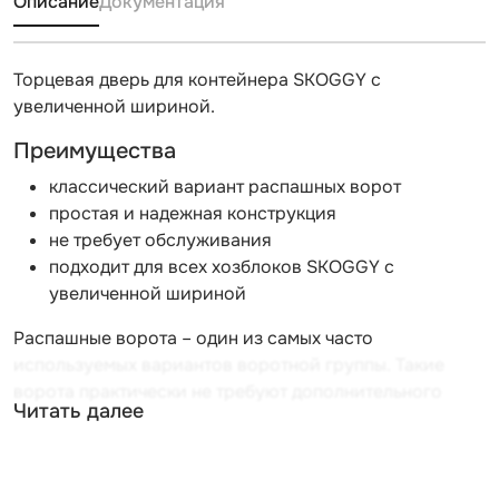
Описание
Документация
Торцевая дверь для контейнера SKOGGY с
увеличенной шириной.
Преимущества
классический вариант распашных ворот
простая и надежная конструкция
не требует обслуживания
подходит для всех хозблоков SKOGGY с
увеличенной шириной
Распашные ворота – один из самых часто
используемых вариантов воротной группы. Такие
ворота практически не требуют дополнительного
Читать далее
обслуживания, а при грамотной установке служат
долгие годы.