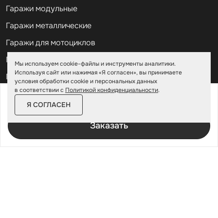
Гаражи модульные
Гаражи металлические
Гаражи для мотоциклов
Гаражи 2 на 2
Мы используем cookie-файлы и инструменты аналитики.
Используя сайт или нажимая «Я согласен», вы принимаете
Гаражи для квадроциклов
условия обработки cookie и персональных данных
в соответствии с
Политикой конфиденциальности
.
Гаражи 4 на 4
от
27 300 ₽
Я СОГЛАСЕН
Гаражи из профлиста
За изделие в цинке
Заказать
Гаражи для велосипедов
Шкафы в паркинг
Роллетные шкафы
Шкафы уличные всепогодные
Шкафы садовые